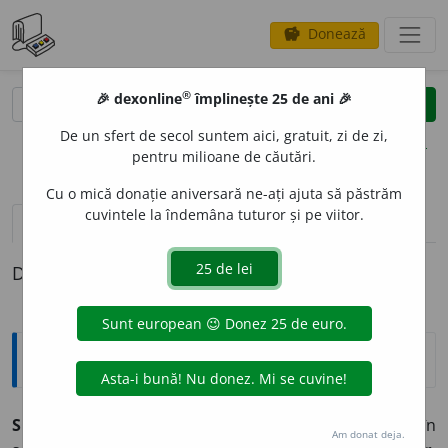
Donează
savings
®
®
🎉 dexonline
împlinește 25 de ani 🎉
caută
clear
search
De un sfert de secol suntem aici, gratuit, zi de zi,
opțiuni
pentru milioane de căutări.
Cu o mică donație aniversară ne-ați ajuta să păstrăm
cuvintele la îndemâna tuturor și pe viitor.
pronunție
(2)
volume_up
definiții (1)
Definiția cu ID-ul 490526:
Explicative DEX
SOCI
A
BIL, -Ă
adj.
(despre oameni) capabil să trăiască în
Am donat deja.