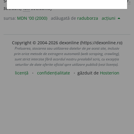
societate. ◊ prietenos, apropiat, comunicativ. (<
fr.
sociable,
lat.
sociabilis
)
sursa:
MDN '00 (2000)
adăugată de
raduborza
acțiuni
Copyright © 2004-2026 dexonline (https://dexonline.ro)
Preluarea, stocarea sau utilizarea datelor de pe acest site, inclusiv
prin orice metode de extragere automată (web scraping, crawling),
sunt strict interzise fără acordul nostru prealabil scris, cu excepția
seturilor de date oferite oficial spre utilizare publică (vezi licența).
licență
confidențialitate
găzduit de
Hosterion