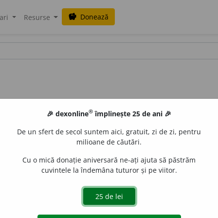
Donează
savings
ari
Resurse
®
🎉 dexonline
împlinește 25 de ani 🎉
De un sfert de secol suntem aici, gratuit, zi de zi, pentru
milioane de căutări.
Cu o mică donație aniversară ne-ați ajuta să păstrăm
cuvintele la îndemâna tuturor și pe viitor.
i
reg.
)
1.
Tranz.
A rosti vorbele cu oarecare greutate, a în
cet, cu greutate); a apărea, a se arăta; a miji. – Din
sl.
sŭlognja
„