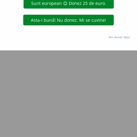
blaurb.
acțiuni
Copyright © 2004-2026 dexonline (https://dexonline.ro)
area datelor de pe acest site, inclusiv prin orice metode de extragere automată (web s
Am donat deja.
dul nostru prealabil scris, cu excepția seturilor de date oferite oficial spre utilizare pub
licență
confidențialitate
găzduit de
Hosterion