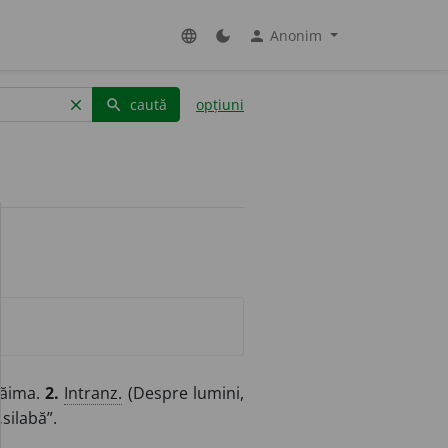
Anonim
language
dark_mode
person
caută
opțiuni
clear
search
găima.
2.
Intranz.
(Despre lumini,
silabă”.