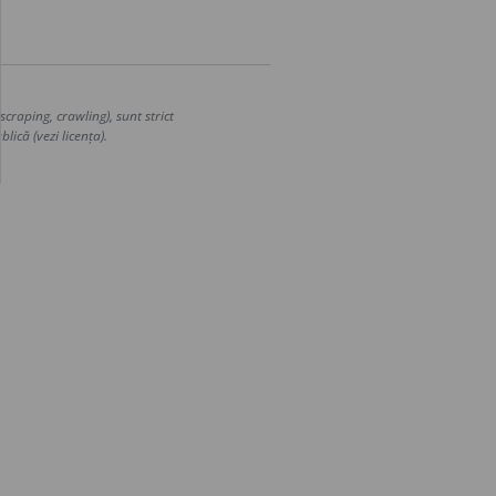
craping, crawling), sunt strict
lică (vezi licența).