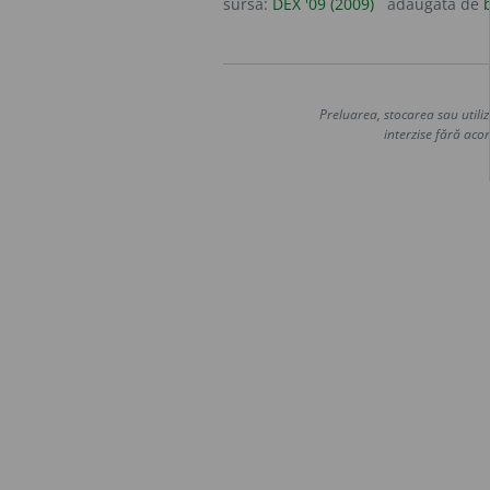
sursa:
DEX '09 (2009)
adăugată de
Preluarea, stocarea sau utiliz
interzise fără acor