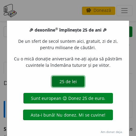
Donează
savings
®
®
🎉 dexonline
împlinește 25 de ani 🎉
caută
clear
search
De un sfert de secol suntem aici, gratuit, zi de zi,
opțiuni
pentru milioane de căutări.
Cu o mică donație aniversară ne-ați ajuta să păstrăm
cuvintele la îndemâna tuturor și pe viitor.
pronunție
(6)
volume_up
definiții (1)
Definiția cu ID-ul 931745:
Jargon
SLAV
O
N, -Ă
adj.
(<
fr.
slavon
): în sintagmele
alfabet slavon
Am donat deja.