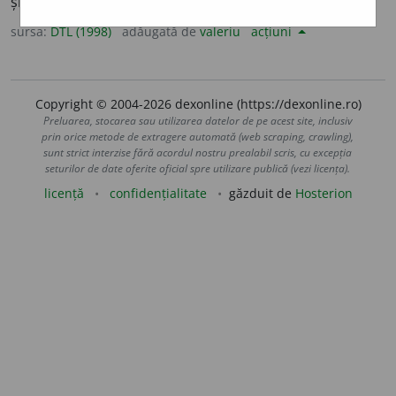
și
limbă slavonă
(
v.
).
sursa:
DTL (1998)
adăugată de
valeriu
acțiuni
Copyright © 2004-2026 dexonline (https://dexonline.ro)
Preluarea, stocarea sau utilizarea datelor de pe acest site, inclusiv
prin orice metode de extragere automată (web scraping, crawling),
sunt strict interzise fără acordul nostru prealabil scris, cu excepția
seturilor de date oferite oficial spre utilizare publică (vezi licența).
licență
confidențialitate
găzduit de
Hosterion