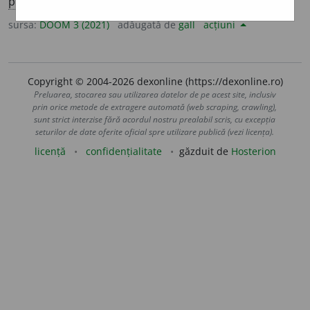
pl.
slav
o
ne
sursa:
DOOM 3 (2021)
adăugată de
gall
acțiuni
Copyright © 2004-2026 dexonline (https://dexonline.ro)
Preluarea, stocarea sau utilizarea datelor de pe acest site, inclusiv
prin orice metode de extragere automată (web scraping, crawling),
sunt strict interzise fără acordul nostru prealabil scris, cu excepția
seturilor de date oferite oficial spre utilizare publică (vezi licența).
licență
confidențialitate
găzduit de
Hosterion