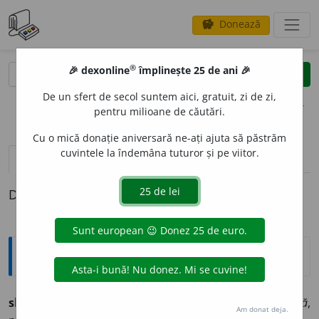
Donează
savings
®
®
🎉 dexonline
împlinește 25 de ani 🎉
caută
clear
search
De un sfert de secol suntem aici, gratuit, zi de zi,
opțiuni
pentru milioane de căutări.
Cu o mică donație aniversară ne-ați ajuta să păstrăm
cuvintele la îndemâna tuturor și pe viitor.
pronunție
(6)
volume_up
definiții (1)
Definiția cu ID-ul 1276304:
Ortografice DOOM
slav
o
n
(rar)
adj.
m.
,
s.
m.
,
pl.
slav
o
ni
;
adj.
f.
,
s.
f.
slav
o
nă
,
Am donat deja.