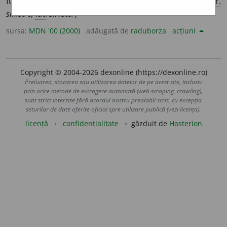
funest. II.
s. n.
dezastru, calamitate, prăpăd, urgie. (<
fr.
sinistre,
lat.
sinister
)
sursa:
MDN '00 (2000)
adăugată de
raduborza
acțiuni
Copyright © 2004-2026 dexonline (https://dexonline.ro)
Preluarea, stocarea sau utilizarea datelor de pe acest site, inclusiv
prin orice metode de extragere automată (web scraping, crawling),
sunt strict interzise fără acordul nostru prealabil scris, cu excepția
seturilor de date oferite oficial spre utilizare publică (vezi licența).
licență
confidențialitate
găzduit de
Hosterion