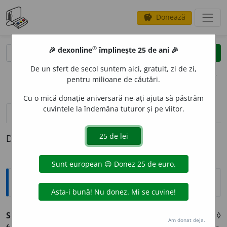
Donează
savings
®
®
🎉 dexonline
împlinește 25 de ani 🎉
caută
clear
search
De un sfert de secol suntem aici, gratuit, zi de zi,
opțiuni
pentru milioane de căutări.
Cu o mică donație aniversară ne-ați ajuta să păstrăm
cuvintele la îndemâna tuturor și pe viitor.
pronunție
(28)
volume_up
definiții (1)
Definiția cu ID-ul 490331:
Explicative DEX
SIN
I
STRU, -Ă
I.
adj.
groaznic, înspăimântător; oribil. ◊
Am donat deja.