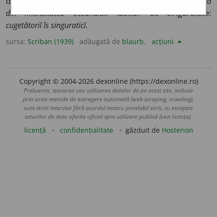
departe de lume:
un schit singuratic, o singuratică insulă
din imensitatea oceanuluĭ.
Iubitor de singurătate:
cugetătoriĭ îs singuraticĭ.
sursa:
Scriban (1939)
adăugată de
blaurb.
acțiuni
Copyright © 2004-2026 dexonline (https://dexonline.ro)
Preluarea, stocarea sau utilizarea datelor de pe acest site, inclusiv
prin orice metode de extragere automată (web scraping, crawling),
sunt strict interzise fără acordul nostru prealabil scris, cu excepția
seturilor de date oferite oficial spre utilizare publică (vezi licența).
licență
confidențialitate
găzduit de
Hosterion