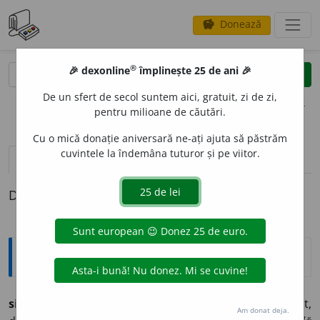
Donează
savings
®
®
🎉 dexonline
împlinește 25 de ani 🎉
caută
clear
search
De un sfert de secol suntem aici, gratuit, zi de zi,
opțiuni
pentru milioane de căutări.
Cu o mică donație aniversară ne-ați ajuta să păstrăm
cuvintele la îndemâna tuturor și pe viitor.
pronunție
(2)
volume_up
definiții (1)
Definiția cu ID-ul 796929:
Explicative DEX
singurátic
(est) și -
ec
(vest), -
ă
adj. (d.
singur
). Izolat,
Am donat deja.