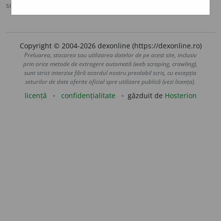
sursa:
Antonime (2002)
adăugată de
siveco
acțiuni
Copyright © 2004-2026 dexonline (https://dexonline.ro)
Preluarea, stocarea sau utilizarea datelor de pe acest site, inclusiv
prin orice metode de extragere automată (web scraping, crawling),
sunt strict interzise fără acordul nostru prealabil scris, cu excepția
seturilor de date oferite oficial spre utilizare publică (vezi licența).
licență
confidențialitate
găzduit de
Hosterion