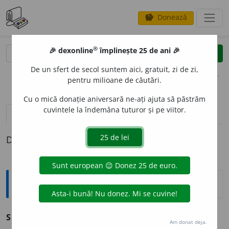
Donează
savings
®
®
🎉 dexonline
împlinește 25 de ani 🎉
caută
clear
search
De un sfert de secol suntem aici, gratuit, zi de zi,
opțiuni
pentru milioane de căutări.
Cu o mică donație aniversară ne-ați ajuta să păstrăm
cuvintele la îndemâna tuturor și pe viitor.
pronunție
(2)
volume_up
definiții (1)
Definiția cu ID-ul 72556:
Antonime
Singuratic
≠ nesolitar, nesinguratic
Am donat deja.