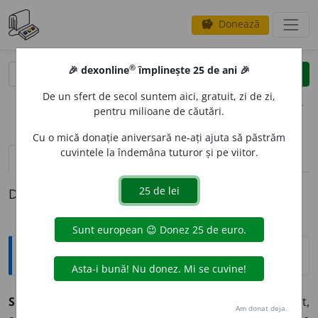
Donează
savings
®
®
🎉 dexonline
împlinește 25 de ani 🎉
caută
clear
search
De un sfert de secol suntem aici, gratuit, zi de zi,
opțiuni
pentru milioane de căutări.
Cu o mică donație aniversară ne-ați ajuta să păstrăm
cuvintele la îndemâna tuturor și pe viitor.
pronunție
(8)
volume_up
definiții (1)
Definiția cu ID-ul 490199:
Explicative DEX
SIMUL
A
vb.
tr.
1. a face să pară adevărat ceva inexistent,
Am donat deja.