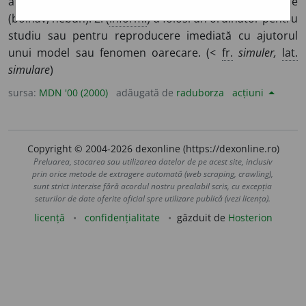
a da în mod intenționat o impresie falsă; a se preface
(bolnav, nebun). 2. (
inform.
) a folosi un ordinator pentru
studiu sau pentru reproducere imediată cu ajutorul
unui model sau fenomen oarecare. (<
fr.
simuler,
lat.
simulare
)
sursa:
MDN '00 (2000)
adăugată de
raduborza
acțiuni
Copyright © 2004-2026 dexonline (https://dexonline.ro)
Preluarea, stocarea sau utilizarea datelor de pe acest site, inclusiv
prin orice metode de extragere automată (web scraping, crawling),
sunt strict interzise fără acordul nostru prealabil scris, cu excepția
seturilor de date oferite oficial spre utilizare publică (vezi licența).
licență
confidențialitate
găzduit de
Hosterion