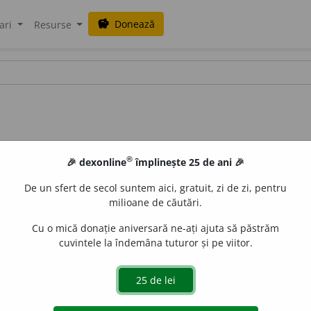
Donează
savings
ari
Resurse
®
🎉 dexonline
împlinește 25 de ani 🎉
De un sfert de secol suntem aici, gratuit, zi de zi, pentru
milioane de căutări.
Cu o mică donație aniversară ne-ați ajuta să păstrăm
cuvintele la îndemâna tuturor și pe viitor.
că
,
pl.
sil
a
bice
e
gall
acțiuni