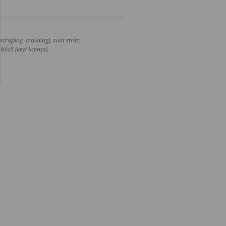
craping, crawling), sunt strict
lică (vezi licența).