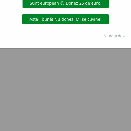
Copyright © 2004-2026 dexonline (https://dexonline.ro)
area datelor de pe acest site, inclusiv prin orice metode de extragere automată (web s
dul nostru prealabil scris, cu excepția seturilor de date oferite oficial spre utilizare pub
Am donat deja.
licență
confidențialitate
găzduit de
Hosterion