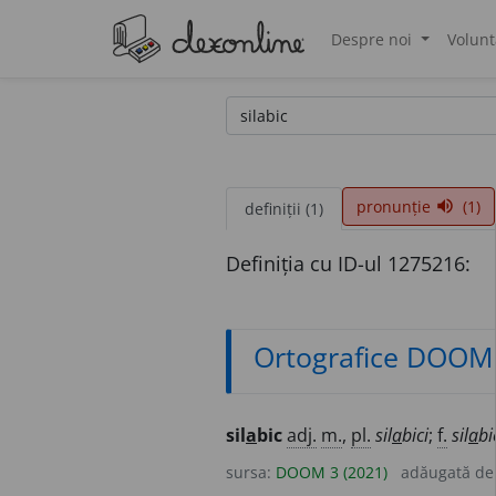
Despre noi
Volunt
®
pronunție
(1)
volume_up
definiții (1)
Definiția cu ID-ul 1275216:
Ortografice DOOM
sil
a
bic
adj.
m.
,
pl.
sil
a
bici
;
f.
sil
a
bi
sursa:
DOOM 3 (2021)
adăugată d