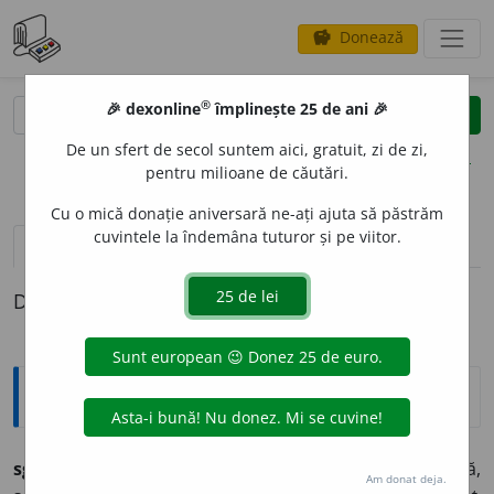
Donează
savings
®
®
🎉 dexonline
împlinește 25 de ani 🎉
caută
clear
search
De un sfert de secol suntem aici, gratuit, zi de zi,
opțiuni
pentru milioane de căutări.
Cu o mică donație aniversară ne-ați ajuta să păstrăm
cuvintele la îndemâna tuturor și pe viitor.
definiții (1)
Definiția cu ID-ul 507997:
Etimologice
sg
o
mot (-te),
s. f.
–
1.
Sunet, rumoare. –
2.
Zarvă,
Am donat deja.