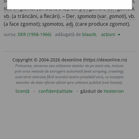
scandal. –
Var.
zgomot,
înv.
scomot,
și
der.
Slov
.
gomot,
sb.
,
cr.
glomot
(Cihac, II, 343), din
pol.
gomon,
der.
gomoni,
vb.
(a trăncăni, a flecări). –
Der.
sgomota
(
var.
gomoti
),
vb.
(a face zgomot);
sgomotos,
adj.
(care produce zgomot).
sursa:
DER (1958-1966)
adăugată de
blaurb.
acțiuni
Copyright © 2004-2026 dexonline (https://dexonline.ro)
Preluarea, stocarea sau utilizarea datelor de pe acest site, inclusiv
prin orice metode de extragere automată (web scraping, crawling),
sunt strict interzise fără acordul nostru prealabil scris, cu excepția
seturilor de date oferite oficial spre utilizare publică (vezi licența).
licență
confidențialitate
găzduit de
Hosterion