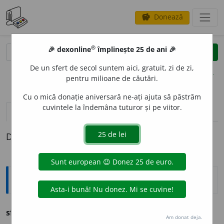
Donează
savings
®
®
🎉 dexonline
împlinește 25 de ani 🎉
caută
clear
search
De un sfert de secol suntem aici, gratuit, zi de zi,
opțiuni
pentru milioane de căutări.
Cu o mică donație aniversară ne-ați ajuta să păstrăm
cuvintele la îndemâna tuturor și pe viitor.
definiții (1)
Definiția cu ID-ul 1275095:
Ortografice DOOM
sfrunt
a
re
(rar)
s.
f.
,
g.-d.
art.
sfrunt
ă
rii
;
pl.
sfrunt
ă
ri
Am donat deja.