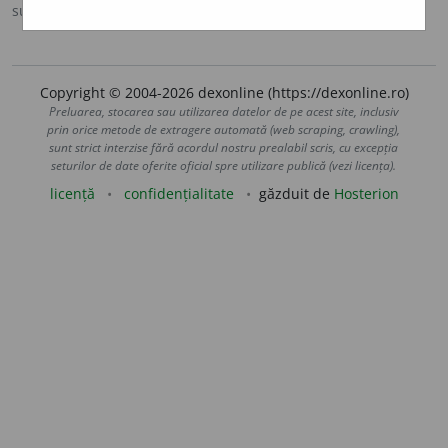
sursa:
DOOM 3 (2021)
adăugată de
gall
acțiuni
Copyright © 2004-2026 dexonline (https://dexonline.ro)
Preluarea, stocarea sau utilizarea datelor de pe acest site, inclusiv
prin orice metode de extragere automată (web scraping, crawling),
sunt strict interzise fără acordul nostru prealabil scris, cu excepția
seturilor de date oferite oficial spre utilizare publică (vezi licența).
licență
confidențialitate
găzduit de
Hosterion