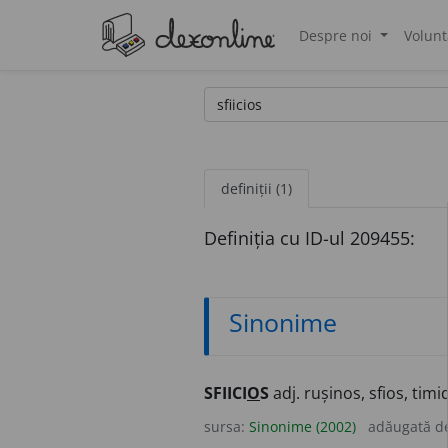
Despre noi
Volunt
®
definiții (1)
Definiția cu ID-ul 209455:
Sinonime
SFIICI
O
S
adj. rușinos, sfios, timid
sursa:
Sinonime (2002)
adăugată d