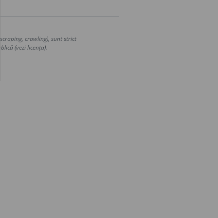
craping, crawling), sunt strict
lică (vezi licența).