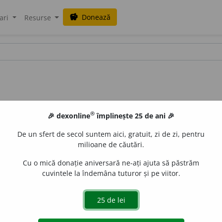
Donează
savings
ari
Resurse
®
🎉 dexonline
împlinește 25 de ani 🎉
De un sfert de secol suntem aici, gratuit, zi de zi, pentru
milioane de căutări.
Cu o mică donație aniversară ne-ați ajuta să păstrăm
cuvintele la îndemâna tuturor și pe viitor.
, (rar) sfielnic, (reg.) obraznic, obrăzat, pâșin, (înv.) sfieț.
(Ce 
e
siveco
acțiuni