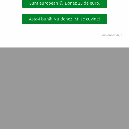
Copyright © 2004-2026 dexonline (https://dexonline.ro)
area datelor de pe acest site, inclusiv prin orice metode de extragere automată (web s
dul nostru prealabil scris, cu excepția seturilor de date oferite oficial spre utilizare pub
Am donat deja.
licență
confidențialitate
găzduit de
Hosterion