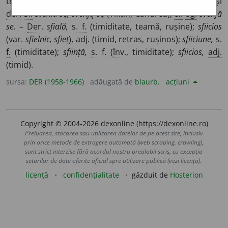
teme. –
2.
A se rușina, a se zăpăci. –
Var.
Mold.
sîi, sii
și
der.
Sl.
svĕniti sę, svĕnją sę
(Tiktin; Candrea),
cf.
bg.
svenjă
se.
–
Der.
sfială,
s. f.
(timiditate, teamă, rușine);
sfiicios
(
var.
sfielnic, sfieț
),
adj.
(timid, retras, rușinos);
sfiiciune,
s.
f.
(timiditate);
sființă,
s. f.
(
înv.
, timiditate);
sfiicios,
adj.
(timid).
sursa:
DER (1958-1966)
adăugată de
blaurb.
acțiuni
Copyright © 2004-2026 dexonline (https://dexonline.ro)
Preluarea, stocarea sau utilizarea datelor de pe acest site, inclusiv
prin orice metode de extragere automată (web scraping, crawling),
sunt strict interzise fără acordul nostru prealabil scris, cu excepția
seturilor de date oferite oficial spre utilizare publică (vezi licența).
licență
confidențialitate
găzduit de
Hosterion