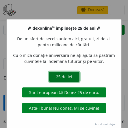
Donează
savings
®
®
🎉 dexonline
împlinește 25 de ani 🎉
caută
clear
search
De un sfert de secol suntem aici, gratuit, zi de zi,
opțiuni
pentru milioane de căutări.
Cu o mică donație aniversară ne-ați ajuta să păstrăm
cuvintele la îndemâna tuturor și pe viitor.
pronunție
(1)
volume_up
definiții (1)
Definiția cu ID-ul 507930:
Etimologice
sfi
i
(-i
e
sc, -
i
t),
vb.
refl.
–
1.
A fi jenat, a se intimida, a se
Am donat deja.