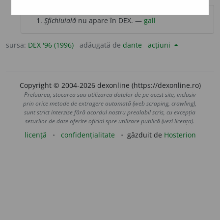
Șfichiuială
nu apare în DEX. —
gall
sursa:
DEX '96 (1996)
adăugată de
dante
acțiuni
Copyright © 2004-2026 dexonline (https://dexonline.ro)
Preluarea, stocarea sau utilizarea datelor de pe acest site, inclusiv
prin orice metode de extragere automată (web scraping, crawling),
sunt strict interzise fără acordul nostru prealabil scris, cu excepția
seturilor de date oferite oficial spre utilizare publică (vezi licența).
licență
confidențialitate
găzduit de
Hosterion