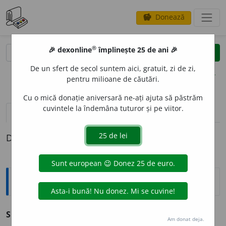
Donează
savings
®
®
🎉 dexonline
împlinește 25 de ani 🎉
caută
clear
search
De un sfert de secol suntem aici, gratuit, zi de zi,
opțiuni
pentru milioane de căutări.
Cu o mică donație aniversară ne-ați ajuta să păstrăm
cuvintele la îndemâna tuturor și pe viitor.
pronunție
(3)
volume_up
definiții (1)
Definiția cu ID-ul 63632:
Explicative DEX
[1]
SFIC
s. n.
(
Reg.
) Șfichiuială.
–
Cf.
șfichiui.
Am donat deja.