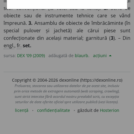
limitată de epuizarea unui timp sau de realizarea unui
scor convențional (la volei sau la tenis).
2.
Serie de
obiecte sau de instrumente tehnice care se vând
împreună.
3.
Ansamblu de obiecte de îmbrăcăminte (în
special pulover și jachetă) ale cărui piese sunt
confecționate din același material; garnitură (
3
). – Din
engl.
,
fr.
set.
sursa:
DEX '09 (2009)
adăugată de
blaurb.
acțiuni
Copyright © 2004-2026 dexonline (https://dexonline.ro)
Preluarea, stocarea sau utilizarea datelor de pe acest site, inclusiv
prin orice metode de extragere automată (web scraping, crawling),
sunt strict interzise fără acordul nostru prealabil scris, cu excepția
seturilor de date oferite oficial spre utilizare publică (vezi licența).
licență
confidențialitate
găzduit de
Hosterion