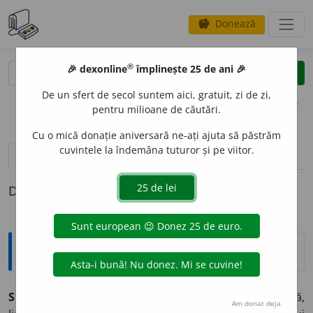
Donează
savings
®
®
🎉 dexonline
împlinește 25 de ani 🎉
caută
clear
search
De un sfert de secol suntem aici, gratuit, zi de zi,
opțiuni
pentru milioane de căutări.
Cu o mică donație aniversară ne-ați ajuta să păstrăm
cuvintele la îndemâna tuturor și pe viitor.
pronunție
(50)
volume_up
definiții (1)
Definiția cu ID-ul 842026:
Explicative DEX
SET,
seturi,
s. n.
1.
Parte dintr-o întâlnire sportivă,
Am donat deja.