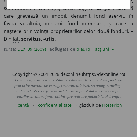
dependență, de aservire față de stăpânul feudal; robie,
servitudine. ♦ Obligație, constrângere.
2.
(
Jur.
) Sarcină
care grevează un imobil, denumit fond aservit, în
favoarea altuia, denumit fond dominant, și care ia
naștere prin voința proprietarilor celor două fonduri. –
Din
lat.
servitus, -utis.
sursa:
DEX '09 (2009)
adăugată de
blaurb.
acțiuni
Copyright © 2004-2026 dexonline (https://dexonline.ro)
Preluarea, stocarea sau utilizarea datelor de pe acest site, inclusiv
prin orice metode de extragere automată (web scraping, crawling),
sunt strict interzise fără acordul nostru prealabil scris, cu excepția
seturilor de date oferite oficial spre utilizare publică (vezi licența).
licență
confidențialitate
găzduit de
Hosterion