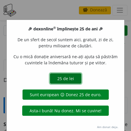
Donează
savings
®
®
🎉 dexonline
împlinește 25 de ani 🎉
caută
clear
search
De un sfert de secol suntem aici, gratuit, zi de zi,
opțiuni
pentru milioane de căutări.
Cu o mică donație aniversară ne-ați ajuta să păstrăm
cuvintele la îndemâna tuturor și pe viitor.
pronunție
(2)
volume_up
definiții (1)
Definiția cu ID-ul 841901:
Explicative DEX
SERVIT
U
TE,
servituți,
s. f.
1.
(În Evul Mediu) Stare de
Am donat deja.