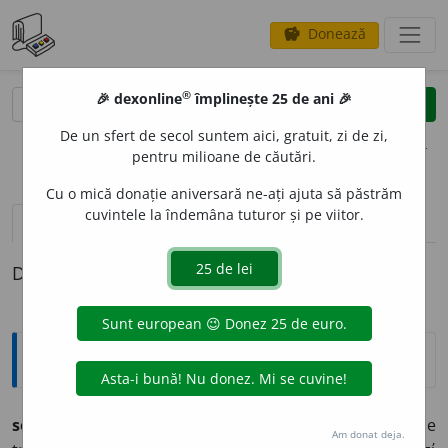
Donează
savings
®
®
🎉 dexonline
împlinește 25 de ani 🎉
caută
clear
search
De un sfert de secol suntem aici, gratuit, zi de zi,
opțiuni
pentru milioane de căutări.
Cu o mică donație aniversară ne-ați ajuta să păstrăm
cuvintele la îndemâna tuturor și pe viitor.
pronunție
(50)
volume_up
definiții (1)
Definiția cu ID-ul 507891:
Etimologice
sert
a
r (-re),
s. n.
– Cutie, parte a unei mobile care se
Am donat deja.