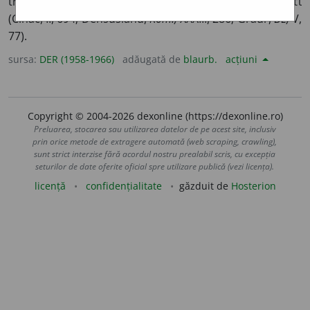
trage afară. –
Var.
sărtar, săltar.
Mr.
sirtare.
Ngr.
συράτί
(Cihac, II, 694; Densusianu,
Rom.,
XXXIII, 286; Graur,
BL,
V,
77).
sursa:
DER (1958-1966)
adăugată de
blaurb.
acțiuni
Copyright © 2004-2026 dexonline (https://dexonline.ro)
Preluarea, stocarea sau utilizarea datelor de pe acest site, inclusiv
prin orice metode de extragere automată (web scraping, crawling),
sunt strict interzise fără acordul nostru prealabil scris, cu excepția
seturilor de date oferite oficial spre utilizare publică (vezi licența).
licență
confidențialitate
găzduit de
Hosterion