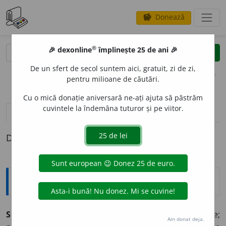
Donează
savings
®
®
🎉 dexonline
împlinește 25 de ani 🎉
caută
clear
search
De un sfert de secol suntem aici, gratuit, zi de zi,
opțiuni
pentru milioane de căutări.
Cu o mică donație aniversară ne-ați ajuta să păstrăm
cuvintele la îndemâna tuturor și pe viitor.
pronunție
(49)
volume_up
definiții (1)
Definiția cu ID-ul 353124:
Explicative DEX
SENTIMENT
A
L ~ă (~i, ~e)
1) Care ține de sentimente;
Am donat deja.