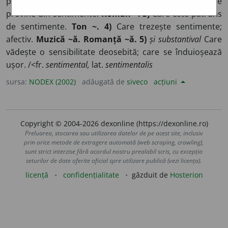
propriu sentimentelor; afectiv.
Educație ~ă.
2) Care
provine din sentimente.
Roman ~. 3)
Care este pătruns
de sentimente.
Ton ~. 4)
Care trezește sentimente;
afectiv.
Muzică ~ă. Romanță ~ă. 5)
și substantival
Care
vădește o sensibilitate deosebită; care se înduioșează
ușor. /<fr.
sentimental,
lat.
sentimentalis
sursa:
NODEX (2002)
adăugată de
siveco
acțiuni
Copyright © 2004-2026 dexonline (https://dexonline.ro)
Preluarea, stocarea sau utilizarea datelor de pe acest site, inclusiv
prin orice metode de extragere automată (web scraping, crawling),
sunt strict interzise fără acordul nostru prealabil scris, cu excepția
seturilor de date oferite oficial spre utilizare publică (vezi licența).
licență
confidențialitate
găzduit de
Hosterion