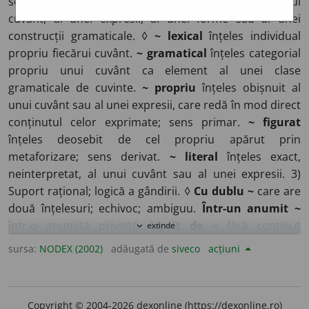
semnificație a unui lucru; înțeles. 2)
lingv.
Înțeles al unui
cuvânt, al unei expresii, al unei forme sau al unei
construcții gramaticale. ◊
~ lexical
înțeles individual
propriu fiecărui cuvânt.
~ gramatical
înțeles categorial
propriu unui cuvânt ca element al unei clase
gramaticale de cuvinte.
~ propriu
înțeles obișnuit al
unui cuvânt sau al unei expresii, care redă în mod direct
conținutul celor exprimate; sens primar.
~ figurat
înțeles deosebit de cel propriu apărut prin
metaforizare; sens derivat.
~ literal
înțeles exact,
neinterpretat, al unui cuvânt sau al unei expresii. 3)
Suport rațional; logică a gândirii. ◊
Cu dublu ~
care are
două înțelesuri; echivoc; ambiguu.
Într-un anumit ~
într-o anumită privință.
Lipsit de ~
fără conținut
extinde
expand_more
conceptual. 4) Bază rațională care justifică esența unui
sursa:
NODEX (2002)
adăugată de
siveco
acțiuni
lucru sau realizarea unei acțiuni; rost.
~ul vieții. N-are
nici un ~.
◊
Fără ~
fără un scop determinat; într-o
doară. 5) Destinație a unui lucru în funcție de utilitatea
Copyright © 2004-2026 dexonline (https://dexonline.ro)