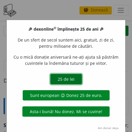
Donează
savings
®
®
🎉 dexonline
împlinește 25 de ani 🎉
caută
clear
search
De un sfert de secol suntem aici, gratuit, zi de zi,
opțiuni
pentru milioane de căutări.
Cu o mică donație aniversară ne-ați ajuta să păstrăm
cuvintele la îndemâna tuturor și pe viitor.
pronunție
(50)
volume_up
definiții (1)
Definiția cu ID-ul 353115:
Explicative DEX
SENS ~uri
n.
1) Conținut (noțional sau logic) interior;
Am donat deja.