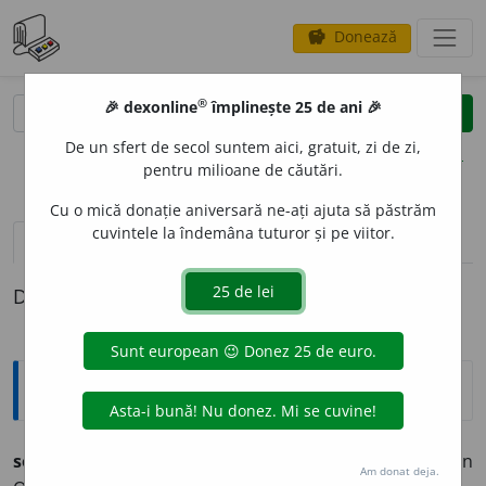
Donează
savings
®
®
🎉 dexonline
împlinește 25 de ani 🎉
caută
clear
search
De un sfert de secol suntem aici, gratuit, zi de zi,
opțiuni
pentru milioane de căutări.
Cu o mică donație aniversară ne-ați ajuta să păstrăm
cuvintele la îndemâna tuturor și pe viitor.
definiții (1)
Definiția cu ID-ul 427468:
Arhaisme și regionalisme
senamech
i
e
s.f. (înv.) frunză uscată de senă (arbust din
Am donat deja.