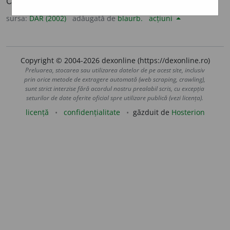
Orient) din care se preparau purgativele; siminichie.
sursa:
DAR (2002)
adăugată de
blaurb.
acțiuni
Copyright © 2004-2026 dexonline (https://dexonline.ro)
Preluarea, stocarea sau utilizarea datelor de pe acest site, inclusiv
prin orice metode de extragere automată (web scraping, crawling),
sunt strict interzise fără acordul nostru prealabil scris, cu excepția
seturilor de date oferite oficial spre utilizare publică (vezi licența).
licență
confidențialitate
găzduit de
Hosterion