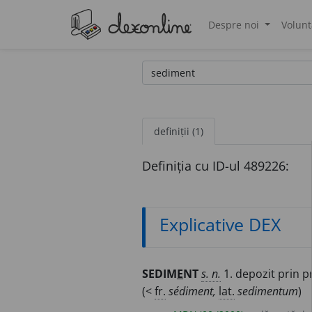
Despre noi
Volunt
®
definiții (1)
Definiția cu ID-ul 489226:
Explicative DEX
SEDIM
E
NT
s. n.
1. depozit prin pr
(<
fr.
sédiment,
lat.
sedimentum
)