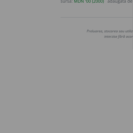
sursa:
MDN '00 (2000)
adăugată d
Preluarea, stocarea sau utiliz
interzise fără acor