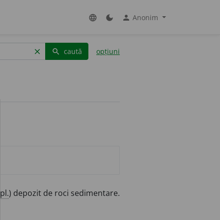
Anonim
language
dark_mode
person
caută
opțiuni
clear
search
pl.
) depozit de roci sedimentare.