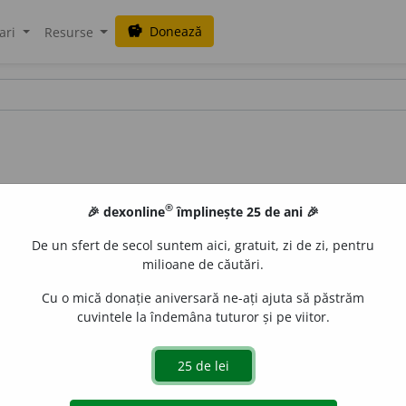
Donează
savings
ari
Resurse
®
🎉 dexonline
împlinește 25 de ani 🎉
De un sfert de secol suntem aici, gratuit, zi de zi, pentru
milioane de căutări.
Cu o mică donație aniversară ne-ați ajuta să păstrăm
cuvintele la îndemâna tuturor și pe viitor.
ecipitarea particulelor solide în suspensie într-un lichid. 2. (