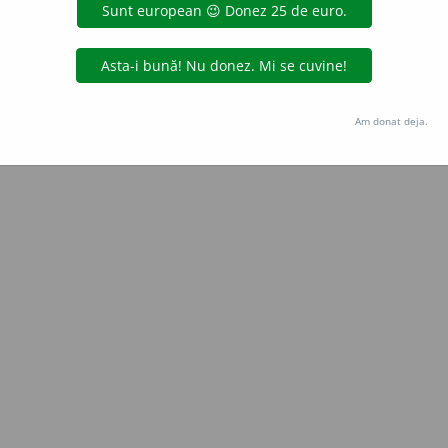
e
raduborza
acțiuni
Copyright © 2004-2026 dexonline (https://dexonline.ro)
area datelor de pe acest site, inclusiv prin orice metode de extragere automată (web s
Am donat deja.
dul nostru prealabil scris, cu excepția seturilor de date oferite oficial spre utilizare pub
licență
confidențialitate
găzduit de
Hosterion