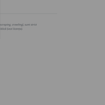
craping, crawling), sunt strict
lică (vezi licența).