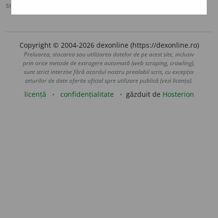
sursa:
DOOM 2 (2005)
adăugată de
raduborza
acțiuni
Copyright © 2004-2026 dexonline (https://dexonline.ro)
Preluarea, stocarea sau utilizarea datelor de pe acest site, inclusiv
prin orice metode de extragere automată (web scraping, crawling),
sunt strict interzise fără acordul nostru prealabil scris, cu excepția
seturilor de date oferite oficial spre utilizare publică (vezi licența).
licență
confidențialitate
găzduit de
Hosterion