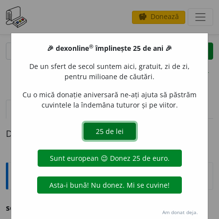
Donează
savings
®
®
🎉 dexonline
împlinește 25 de ani 🎉
caută
clear
search
De un sfert de secol suntem aici, gratuit, zi de zi,
opțiuni
pentru milioane de căutări.
Cu o mică donație aniversară ne-ați ajuta să păstrăm
cuvintele la îndemâna tuturor și pe viitor.
pronunție
(5)
volume_up
definiții (1)
Definiția cu ID-ul 726881:
Ortografice DOOM
sedent
a
r
adj.
m.
,
pl.
sedent
a
ri;
f.
sedent
a
ră,
pl.
sedent
a
re
Am donat deja.