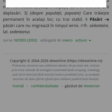
obișnuiește să stea mai mult timp într-un loc; care stă
mai mult acasă. 2)
(despre ocupații)
Care se exercită fără
deplasări. 3)
(despre populații, popoare)
Care trăiește
permanent în același loc; cu trai stabil. ◊
Păsări ~e
păsări care nu migrează în timpul iernii. /<fr.
sédontaire,
lat.
sedentarius
sursa:
NODEX (2002)
adăugată de
siveco
acțiuni
Copyright © 2004-2026 dexonline (https://dexonline.ro)
Preluarea, stocarea sau utilizarea datelor de pe acest site, inclusiv
prin orice metode de extragere automată (web scraping, crawling),
sunt strict interzise fără acordul nostru prealabil scris, cu excepția
seturilor de date oferite oficial spre utilizare publică (vezi licența).
licență
confidențialitate
găzduit de
Hosterion