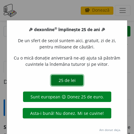
Donează
savings
®
®
🎉 dexonline
împlinește 25 de ani 🎉
caută
clear
search
De un sfert de secol suntem aici, gratuit, zi de zi,
opțiuni
pentru milioane de căutări.
Cu o mică donație aniversară ne-ați ajuta să păstrăm
cuvintele la îndemâna tuturor și pe viitor.
pronunție
(5)
volume_up
definiții (1)
Definiția cu ID-ul 352930:
Explicative DEX
SEDENT
A
R ~ă (~i, ~e)
1)
(despre persoane)
Care
Am donat deja.