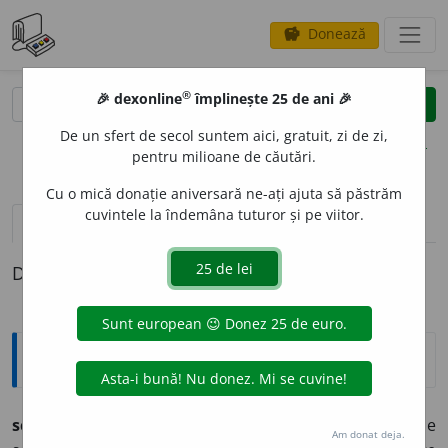
Donează
savings
®
®
🎉 dexonline
împlinește 25 de ani 🎉
caută
clear
search
De un sfert de secol suntem aici, gratuit, zi de zi,
opțiuni
pentru milioane de căutări.
Cu o mică donație aniversară ne-ați ajuta să păstrăm
cuvintele la îndemâna tuturor și pe viitor.
pronunție
(50)
volume_up
definiții (1)
Definiția cu ID-ul 788172:
Explicative DEX
scriítor, -oáre
s. (dim. ◊
scriător,
◊
scrietor,
de unde
Am donat deja.