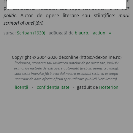
scriitor,
d.
a scrie
cu suf.
-ător
). Copist, cel care scrie acte
pin cancelariĭ. Redactor saŭ reporter:
scriitor la un ziar
politic.
Autor de opere literare saŭ științifice:
mariĭ
scriitorĭ aĭ uneĭ țărĭ.
sursa:
Scriban (1939)
adăugată de
blaurb.
acțiuni
Copyright © 2004-2026 dexonline (https://dexonline.ro)
Preluarea, stocarea sau utilizarea datelor de pe acest site, inclusiv
prin orice metode de extragere automată (web scraping, crawling),
sunt strict interzise fără acordul nostru prealabil scris, cu excepția
seturilor de date oferite oficial spre utilizare publică (vezi licența).
licență
confidențialitate
găzduit de
Hosterion