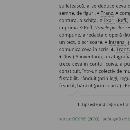
sufletească, a se deduce ceva 
semne, de figuri. ♦
Tranz.
A comp
contura, a schița. ◊
Expr.
(
Refl.
imprima. ◊
Refl.
Urmele pașilor se
compune, a redacta o operă (liter
un text, o scrisoare. ♦
Intranz.
ș
comunica ceva în scris.
4.
Tranz.
♦ (
Înv.
) A inventaria; a catagrafi
trece ceva în contul cuiva, a p
constituit, într-un colectiv de m
fi stabilit, rânduit (prin legi, re
fi sortit, hărăzit (prin soartă). [
Pe
Lipsește indicația de tra
sursa:
DEX '09 (2009)
adăugată de