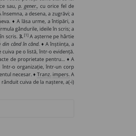
ice sau,
p. gener.
,
cu orice fel de
A însemna, a desena, a zugrăvi; a
va. ♦ A lăsa urme, a întipări, a
rmula gândurile, ideile în scris; a
[1]
în scris.
3.
A așterne pe hârtie
 din când în când.
♦ A înștiința, a
cuiva pe o listă, într-o evidență.
acte de proprietate pentru... ♦ A
e într-o organizație, într-un corp
mentul necesar. ♦
Tranz.
impers.
A
fi rânduit cuiva de la naștere, a(-i)