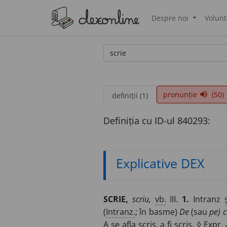
Despre noi
Volunt
®
pronunție
(50)
volume_up
definiții (1)
Definiția cu ID-ul 840293:
Explicative DEX
SCRIE,
scriu,
vb.
III.
1.
Intranz 
(
Intranz.
; în basme)
De
(sau
pe) 
A se afla scris, a fi scris. ◊
Expr.