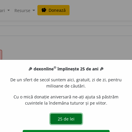
Donează
savings
ari
Resurse
®
🎉 dexonline
împlinește 25 de ani 🎉
De un sfert de secol suntem aici, gratuit, zi de zi, pentru
milioane de căutări.
Cu o mică donație aniversară ne-ați ajuta să păstrăm
cuvintele la îndemâna tuturor și pe viitor.
și
tranz.
A reprezenta prin semne convenționale sunetele 
când scria
(sau,
refl.
,
se scria) musca pe perete
= de mult, din t
A-i scrie
(sau
a-i fi scris) cuiva pe față
(sau
în obraz)
= a se put