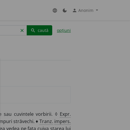
Anonim
language
dark_mode
person
caută
opțiuni
clear
search
sau cuvintele vorbirii. ◊
Expr.
impuri străvechi. ♦
Tranz.
impers.
ea vedea pe fața cuiva starea lui