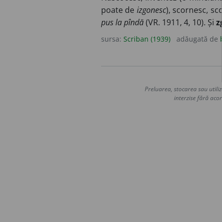
poate de
izgonesc
), scornesc, sc
pus la pîndă
(VR. 1911, 4, 10). Și
z
sursa:
Scriban (1939)
adăugată de
Preluarea, stocarea sau utiliz
interzise fără acor