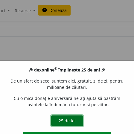
Donează
savings
ari
Resurse
®
🎉 dexonline
împlinește 25 de ani 🎉
De un sfert de secol suntem aici, gratuit, zi de zi, pentru
milioane de căutări.
Cu o mică donație aniversară ne-ați ajuta să păstrăm
cuvintele la îndemâna tuturor și pe viitor.
n din corn ca să speriĭ vînatu, și decĭ să-l fac să ĭasă la ive
 bg.
korny
și
skornuvam,
rut.
skornĭati,
id.). Stîrnesc, fac să
 o lege, o modă, o mașină). V. refl. A se stârni (o vorbă, o 