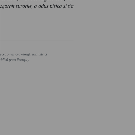
 zgornit surorile, a adus pisica și s’a
craping, crawling), sunt strict
lică (vezi licența).