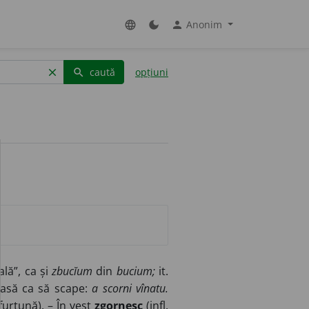
Anonim
language
dark_mode
person
caută
opțiuni
clear
search
ală”, ca și
zbucĭum
din
bucium;
it.
 ĭasă ca să scape:
a scorni vînatu.
furtună). – În vest
zgornesc
(infl.