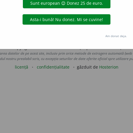
ot din culcuș, alung, strig, chem de pe unde era ascuns:
șĭ-a
gurnesc
(Cp. cu Dac. 2, 631 și 3, 657).
blaurb.
acțiuni
Am donat deja.
Copyright © 2004-2026 dexonline (https://dexonline.ro)
area datelor de pe acest site, inclusiv prin orice metode de extragere automată (web s
dul nostru prealabil scris, cu excepția seturilor de date oferite oficial spre utilizare pub
licență
confidențialitate
găzduit de
Hosterion