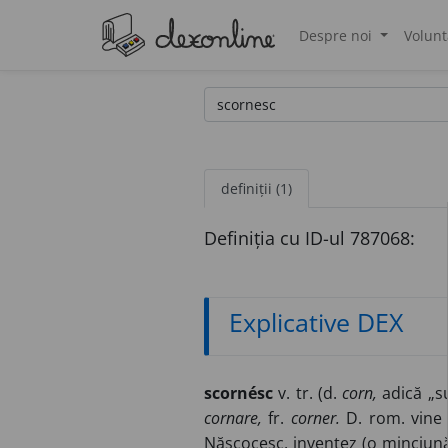
Despre noi
Volunt
®
definiții (1)
Definiția cu ID-ul 787068:
Explicative DEX
scornésc
v. tr. (d.
corn,
adică „su
cornare,
fr.
corner.
D. rom. vine
Născocesc, inventez (o minciună,