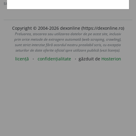
sursa:
DOOM 2 (2005)
adăugată de
raduborza
acțiuni
Copyright © 2004-2026 dexonline (https://dexonline.ro)
Preluarea, stocarea sau utilizarea datelor de pe acest site, inclusiv
prin orice metode de extragere automată (web scraping, crawling),
sunt strict interzise fără acordul nostru prealabil scris, cu excepția
seturilor de date oferite oficial spre utilizare publică (vezi licența).
licență
confidențialitate
găzduit de
Hosterion