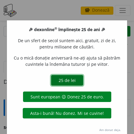
Donează
savings
®
®
🎉 dexonline
împlinește 25 de ani 🎉
caută
clear
search
De un sfert de secol suntem aici, gratuit, zi de zi,
opțiuni
pentru milioane de căutări.
Cu o mică donație aniversară ne-ați ajuta să păstrăm
cuvintele la îndemâna tuturor și pe viitor.
pronunție
(7)
volume_up
definiții (1)
Definiția cu ID-ul 726519:
Ortografice DOOM
sco
a
tere
s. f.
,
g.-d.
art.
sco
a
terii;
pl.
sco
a
teri
Am donat deja.