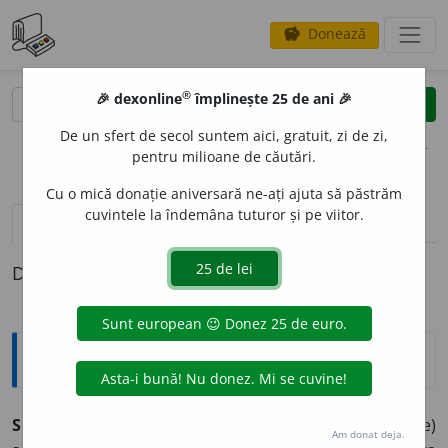
Donează
savings
®
®
🎉 dexonline
împlinește 25 de ani 🎉
caută
clear
search
De un sfert de secol suntem aici, gratuit, zi de zi,
opțiuni
pentru milioane de căutări.
Cu o mică donație aniversară ne-ați ajuta să păstrăm
cuvintele la îndemâna tuturor și pe viitor.
pronunție
(50)
volume_up
definiții (1)
Definiția cu ID-ul 930703:
Enciclopedice
SCHIMBÁRE
(<
schimbare
)
s. f.
1.
Acțiunea de a (se)
Am donat deja.