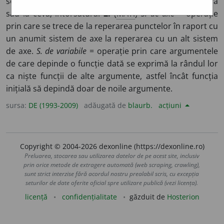
schimba. ♦ Modificare, transformare produsă la cineva
sau la ceva; întorsătură.
2.
(
MAT.
)
S. de axe
= operație
prin care se trece de la reperarea punctelor în raport cu
un anumit sistem de axe la reperarea cu un alt sistem
de axe.
S. de variabile
= operație prin care argumentele
de care depinde o funcție dată se exprimă la rândul lor
ca niște funcții de alte argumente, astfel încât funcția
inițială să depindă doar de noile argumente.
sursa:
DE (1993-2009)
adăugată de
blaurb.
acțiuni
Copyright © 2004-2026 dexonline (https://dexonline.ro)
Preluarea, stocarea sau utilizarea datelor de pe acest site, inclusiv
prin orice metode de extragere automată (web scraping, crawling),
sunt strict interzise fără acordul nostru prealabil scris, cu excepția
seturilor de date oferite oficial spre utilizare publică (vezi licența).
licență
confidențialitate
găzduit de
Hosterion