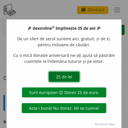
Donează
savings
®
®
🎉 dexonline
împlinește 25 de ani 🎉
caută
clear
search
De un sfert de secol suntem aici, gratuit, zi de zi,
opțiuni
pentru milioane de căutări.
Cu o mică donație aniversară ne-ați ajuta să păstrăm
cuvintele la îndemâna tuturor și pe viitor.
pronunție
(11)
volume_up
definiții (1)
Definiția cu ID-ul 1273270:
Ortografice DOOM
sc
e
nic
adj.
m.
,
pl.
sc
e
nici
;
f.
sc
e
nică
,
pl.
sc
e
nice
Am donat deja.