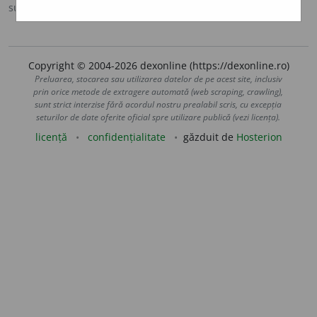
sursa:
DOOM 3 (2021)
adăugată de
gall
acțiuni
Copyright © 2004-2026 dexonline (https://dexonline.ro)
Preluarea, stocarea sau utilizarea datelor de pe acest site, inclusiv
prin orice metode de extragere automată (web scraping, crawling),
sunt strict interzise fără acordul nostru prealabil scris, cu excepția
seturilor de date oferite oficial spre utilizare publică (vezi licența).
licență
confidențialitate
găzduit de
Hosterion