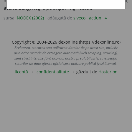
mică, cu cioc scurt și drept, cu penaj verde-gălbui,
având dungi negre pe aripi. /<ngr.
skathí
sursa:
NODEX (2002)
adăugată de
siveco
acțiuni
Copyright © 2004-2026 dexonline (https://dexonline.ro)
Preluarea, stocarea sau utilizarea datelor de pe acest site, inclusiv
prin orice metode de extragere automată (web scraping, crawling),
sunt strict interzise fără acordul nostru prealabil scris, cu excepția
seturilor de date oferite oficial spre utilizare publică (vezi licența).
licență
confidențialitate
găzduit de
Hosterion