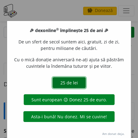
Donează
savings
®
®
🎉 dexonline
împlinește 25 de ani 🎉
caută
clear
search
De un sfert de secol suntem aici, gratuit, zi de zi,
opțiuni
pentru milioane de căutări.
Cu o mică donație aniversară ne-ați ajuta să păstrăm
cuvintele la îndemâna tuturor și pe viitor.
definiții (1)
Definiția cu ID-ul 352504:
Explicative DEX
SCAT
I
U ~i
m.
Pasăre sedentară cântătoare, de talie
Am donat deja.