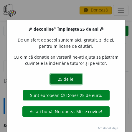
Donează
savings
®
®
🎉 dexonline
împlinește 25 de ani 🎉
caută
clear
search
De un sfert de secol suntem aici, gratuit, zi de zi,
opțiuni
pentru milioane de căutări.
Cu o mică donație aniversară ne-ați ajuta să păstrăm
cuvintele la îndemâna tuturor și pe viitor.
definiții (1)
Definiția cu ID-ul 1273059:
Ortografice DOOM
scat
i
u
s.
m.
,
art.
scat
i
ul
;
pl.
scat
i
i
,
art.
scat
i
ii
(
desp.
-ti-ii
)
Am donat deja.