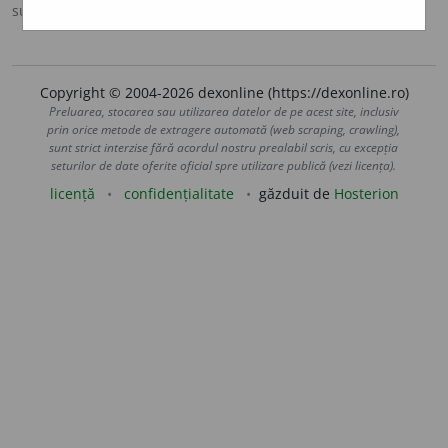
sursa:
DOOM 3 (2021)
adăugată de
gall
acțiuni
Copyright © 2004-2026 dexonline (https://dexonline.ro)
Preluarea, stocarea sau utilizarea datelor de pe acest site, inclusiv
prin orice metode de extragere automată (web scraping, crawling),
sunt strict interzise fără acordul nostru prealabil scris, cu excepția
seturilor de date oferite oficial spre utilizare publică (vezi licența).
licență
confidențialitate
găzduit de
Hosterion