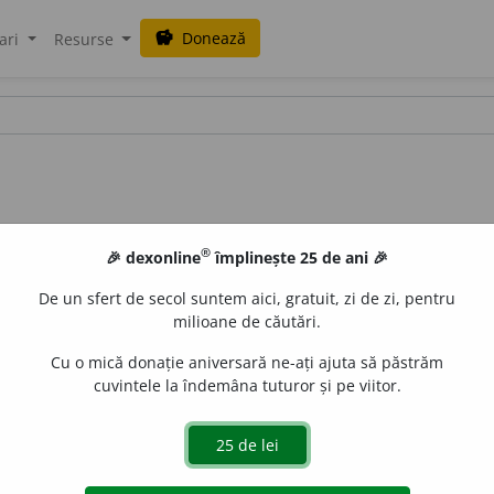
Donează
savings
ari
Resurse
®
🎉 dexonline
împlinește 25 de ani 🎉
De un sfert de secol suntem aici, gratuit, zi de zi, pentru
milioane de căutări.
Cu o mică donație aniversară ne-ați ajuta să păstrăm
cuvintele la îndemâna tuturor și pe viitor.
blaurb.
acțiuni