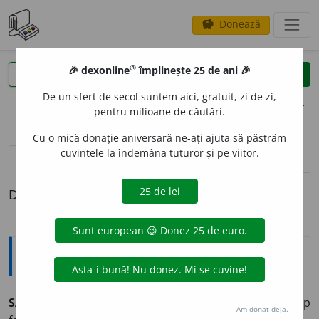
Donează
savings
®
®
🎉 dexonline
împlinește 25 de ani 🎉
caută
clear
search
De un sfert de secol suntem aici, gratuit, zi de zi,
opțiuni
pentru milioane de căutări.
Cu o mică donație aniversară ne-ați ajuta să păstrăm
cuvintele la îndemâna tuturor și pe viitor.
pronunție
(3)
volume_up
definiții (1)
Definiția cu ID-ul 575850:
Enciclopedice
2
SÁRMA
(<
rus.
)
subst.
Denumirea dată vântului de tip
Am donat deja.