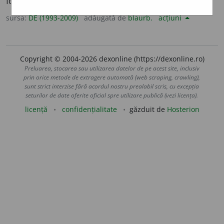
foehn în regiunea Baikal.
sursa:
DE (1993-2009)
adăugată de
blaurb.
acțiuni
Copyright © 2004-2026 dexonline (https://dexonline.ro)
Preluarea, stocarea sau utilizarea datelor de pe acest site, inclusiv
prin orice metode de extragere automată (web scraping, crawling),
sunt strict interzise fără acordul nostru prealabil scris, cu excepția
seturilor de date oferite oficial spre utilizare publică (vezi licența).
licență
confidențialitate
găzduit de
Hosterion