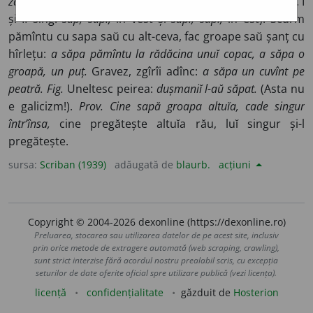
zappare,
fr.
saper.
D. rum. vine rut.
sapáti,
a săpa. – Pers. I
și II sing.
sap, sapĭ,
în vest și
săp., săpĭ,
în est). Scurm
pămîntu cu sapa saŭ cu alt-ceva, fac groape saŭ șanț cu
hîrlețu:
a săpa pămîntu la rădăcina unuĭ copac, a săpa o
groapă, un puț.
Gravez, zgîrîi adînc:
a săpa un cuvînt pe
peatră. Fig.
Uneltesc peirea:
dușmaniĭ l-aŭ săpat.
(Asta nu
e galicizm!).
Prov. Cine sapă groapa altuĭa, cade singur
într’însa,
cine pregătește altuĭa rău, luĭ singur și-l
pregătește.
sursa:
Scriban (1939)
adăugată de
blaurb.
acțiuni
Copyright © 2004-2026 dexonline (https://dexonline.ro)
Preluarea, stocarea sau utilizarea datelor de pe acest site, inclusiv
prin orice metode de extragere automată (web scraping, crawling),
sunt strict interzise fără acordul nostru prealabil scris, cu excepția
seturilor de date oferite oficial spre utilizare publică (vezi licența).
licență
confidențialitate
găzduit de
Hosterion