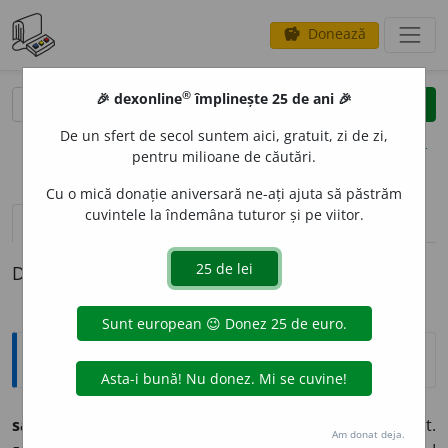
Donează
savings
®
®
🎉 dexonline
împlinește 25 de ani 🎉
caută
clear
search
De un sfert de secol suntem aici, gratuit, zi de zi,
opțiuni
pentru milioane de căutări.
Cu o mică donație aniversară ne-ați ajuta să păstrăm
cuvintele la îndemâna tuturor și pe viitor.
pronunție
(16)
volume_up
definiții (1)
Definiția cu ID-ul 725051:
Explicative DEX
sap,
a
săpá
v. tr. (lat. *
sappare,
d.
sappa,
sapă; it.
Am donat deja.