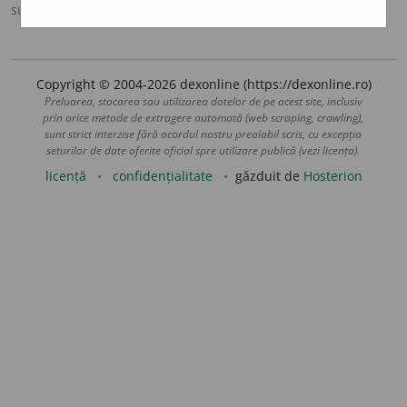
sursa:
DOOM 2 (2005)
adăugată de
raduborza
acțiuni
Copyright © 2004-2026 dexonline (https://dexonline.ro)
Preluarea, stocarea sau utilizarea datelor de pe acest site, inclusiv
prin orice metode de extragere automată (web scraping, crawling),
sunt strict interzise fără acordul nostru prealabil scris, cu excepția
seturilor de date oferite oficial spre utilizare publică (vezi licența).
licență
confidențialitate
găzduit de
Hosterion