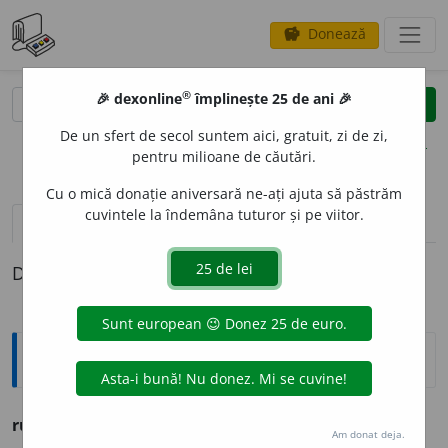
Donează
savings
®
®
🎉 dexonline
împlinește 25 de ani 🎉
caută
clear
search
De un sfert de secol suntem aici, gratuit, zi de zi,
opțiuni
pentru milioane de căutări.
Cu o mică donație aniversară ne-ați ajuta să păstrăm
cuvintele la îndemâna tuturor și pe viitor.
pronunție
(50)
volume_up
definiții (1)
Definiția cu ID-ul 733826:
Ortografice DOOM
rus
adj.
m.
,
s. m.
,
pl.
ruși;
adj.
f.
r
u
să,
pl.
r
u
se
Am donat deja.