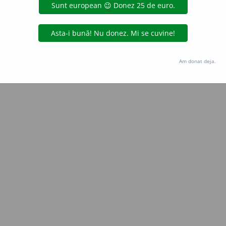
Copyright © 2004-2026 dexonline (https://dexonline.ro)
area datelor de pe acest site, inclusiv prin orice metode de extragere automată (web s
dul nostru prealabil scris, cu excepția seturilor de date oferite oficial spre utilizare pub
Am donat deja.
licență
confidențialitate
găzduit de
Hosterion