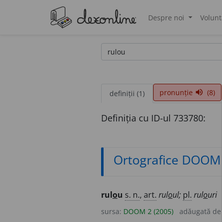
Despre noi
Volunt
®
pronunție
(8)
volume_up
definiții (1)
Definiția cu ID-ul 733780:
Ortografice DOOM
rul
o
u
s. n.
,
art.
rul
o
ul;
pl.
rul
o
uri
sursa:
DOOM 2 (2005)
adăugată d