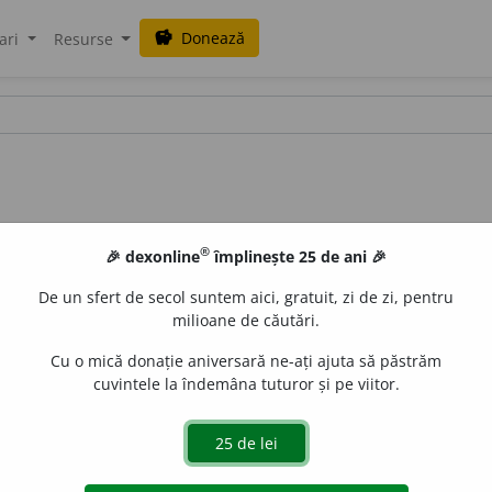
Donează
savings
ari
Resurse
®
🎉 dexonline
împlinește 25 de ani 🎉
De un sfert de secol suntem aici, gratuit, zi de zi, pentru
milioane de căutări.
Cu o mică donație aniversară ne-ați ajuta să păstrăm
cuvintele la îndemâna tuturor și pe viitor.
e
raduborza
acțiuni