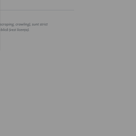
craping, crawling), sunt strict
lică (vezi licența).