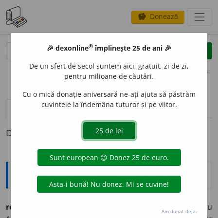
Donează
savings
®
®
🎉 dexonline
împlinește 25 de ani 🎉
caută
clear
search
De un sfert de secol suntem aici, gratuit, zi de zi,
opțiuni
pentru milioane de căutări.
Cu o mică donație aniversară ne-ați ajuta să păstrăm
cuvintele la îndemâna tuturor și pe viitor.
definiții (1)
Definiția cu ID-ul 559306:
Explicative DEX
roz-or
a
nj
adj.
inv.
Nuanță de roz care bate în portocaliu
Am donat deja.