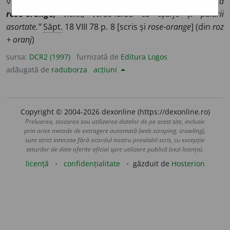
◊
„Saint-Laurent prezintă fuste negre, drepte [...] sau vesta
rose-orange,
violet, verde-iarbă cu eșarfe și pălării
asortate.”
Săpt.
18 VIII 78 p. 8 [scris și
rose-orange
] (din
roz
+ oranj
)
sursa:
DCR2 (1997)
furnizată de
Editura Logos
adăugată de
raduborza
acțiuni
Copyright © 2004-2026 dexonline (https://dexonline.ro)
Preluarea, stocarea sau utilizarea datelor de pe acest site, inclusiv
prin orice metode de extragere automată (web scraping, crawling),
sunt strict interzise fără acordul nostru prealabil scris, cu excepția
seturilor de date oferite oficial spre utilizare publică (vezi licența).
licență
confidențialitate
găzduit de
Hosterion