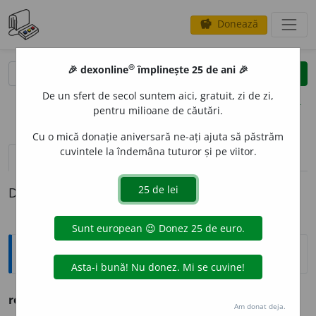
Donează
savings
®
®
🎉 dexonline
împlinește 25 de ani 🎉
caută
clear
search
De un sfert de secol suntem aici, gratuit, zi de zi,
opțiuni
pentru milioane de căutări.
Cu o mică donație aniversară ne-ați ajuta să păstrăm
cuvintele la îndemâna tuturor și pe viitor.
definiții (1)
Definiția cu ID-ul 733602:
Ortografice DOOM
rot
a
re
s. f.
,
g.-d.
art.
rot
ă
rii;
pl.
rot
ă
ri
Am donat deja.