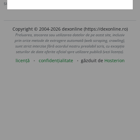
sursa:
DOOM 2 (2005)
adăugată de
raduborza
acțiuni
Copyright © 2004-2026 dexonline (https://dexonline.ro)
Preluarea, stocarea sau utilizarea datelor de pe acest site, inclusiv
prin orice metode de extragere automată (web scraping, crawling),
sunt strict interzise fără acordul nostru prealabil scris, cu excepția
seturilor de date oferite oficial spre utilizare publică (vezi licența).
licență
confidențialitate
găzduit de
Hosterion