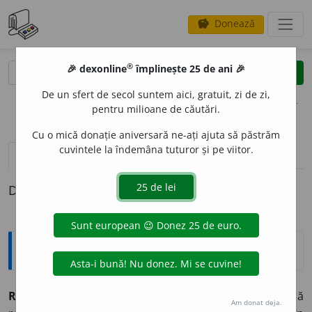
Donează
savings
®
®
🎉 dexonline
împlinește 25 de ani 🎉
caută
clear
search
De un sfert de secol suntem aici, gratuit, zi de zi,
opțiuni
pentru milioane de căutări.
Cu o mică donație aniversară ne-ați ajuta să păstrăm
cuvintele la îndemâna tuturor și pe viitor.
definiții (1)
Definiția cu ID-ul 488141:
Explicative DEX
ROTAL
I
T
s. n.
element de construcție din sticlă
Am donat deja.