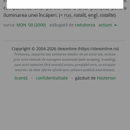
rezistentă și translucidă, de forma unui cilindru, în
compunerea unui perete sau a unui planșeu, pentru
iluminarea unei încăperi. (<
rus.
rotalit,
engl.
rotalite
)
sursa:
MDN '00 (2000)
adăugată de
raduborza
acțiuni
Copyright © 2004-2026 dexonline (https://dexonline.ro)
Preluarea, stocarea sau utilizarea datelor de pe acest site, inclusiv
prin orice metode de extragere automată (web scraping, crawling),
sunt strict interzise fără acordul nostru prealabil scris, cu excepția
seturilor de date oferite oficial spre utilizare publică (vezi licența).
licență
confidențialitate
găzduit de
Hosterion