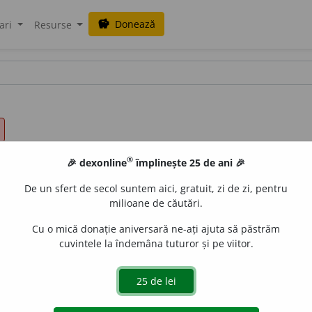
Donează
savings
ari
Resurse
®
🎉 dexonline
împlinește 25 de ani 🎉
De un sfert de secol suntem aici, gratuit, zi de zi, pentru
milioane de căutări.
Cu o mică donație aniversară ne-ați ajuta să păstrăm
cuvintele la îndemâna tuturor și pe viitor.
e
raduborza
acțiuni