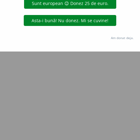
Copyright © 2004-2026 dexonline (https://dexonline.ro)
area datelor de pe acest site, inclusiv prin orice metode de extragere automată (web s
dul nostru prealabil scris, cu excepția seturilor de date oferite oficial spre utilizare pub
Am donat deja.
licență
confidențialitate
găzduit de
Hosterion