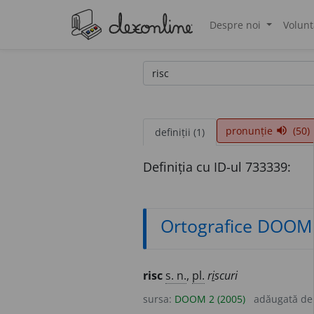
Despre noi
Volunt
®
pronunție
(50)
volume_up
definiții (1)
Definiția cu ID-ul 733339:
Ortografice DOOM
risc
s. n.
,
pl.
r
i
scuri
sursa:
DOOM 2 (2005)
adăugată d