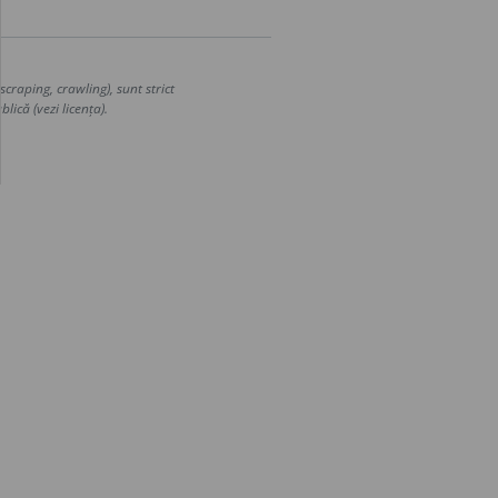
craping, crawling), sunt strict
lică (vezi licența).