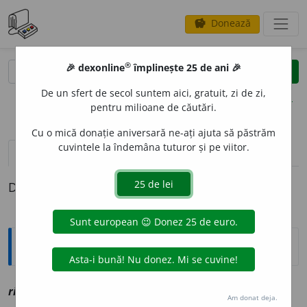
Donează
savings
®
®
🎉 dexonline
împlinește 25 de ani 🎉
caută
clear
search
De un sfert de secol suntem aici, gratuit, zi de zi,
opțiuni
pentru milioane de căutări.
Cu o mică donație aniversară ne-ați ajuta să păstrăm
cuvintele la îndemâna tuturor și pe viitor.
pronunție
(1)
volume_up
definiții (1)
Definiția cu ID-ul 1177669:
Explicative DEX
1
rip
i
v
vz
răpi
Am donat deja.