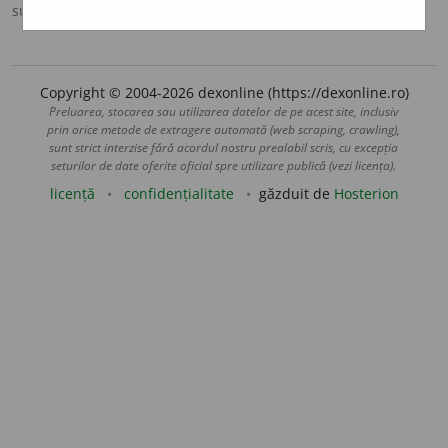
sursa:
MDA2 (2010)
adăugată de
blaurb.
acțiuni
Copyright © 2004-2026 dexonline (https://dexonline.ro)
Preluarea, stocarea sau utilizarea datelor de pe acest site, inclusiv
prin orice metode de extragere automată (web scraping, crawling),
sunt strict interzise fără acordul nostru prealabil scris, cu excepția
seturilor de date oferite oficial spre utilizare publică (vezi licența).
licență
confidențialitate
găzduit de
Hosterion