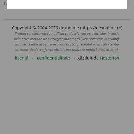
sursa:
DOOM 2 (2005)
adăugată de
raduborza
acțiuni
Copyright © 2004-2026 dexonline (https://dexonline.ro)
Preluarea, stocarea sau utilizarea datelor de pe acest site, inclusiv
prin orice metode de extragere automată (web scraping, crawling),
sunt strict interzise fără acordul nostru prealabil scris, cu excepția
seturilor de date oferite oficial spre utilizare publică (vezi licența).
licență
confidențialitate
găzduit de
Hosterion