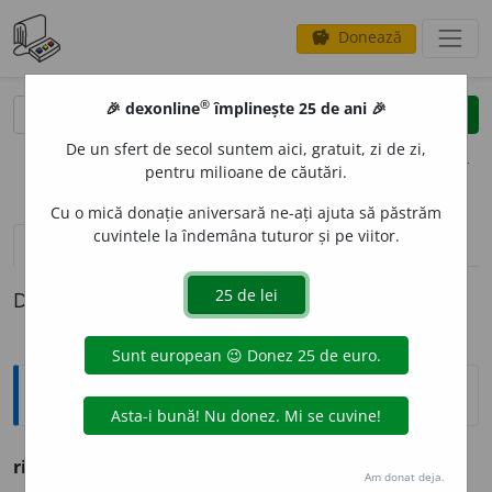
Donează
savings
®
®
🎉 dexonline
împlinește 25 de ani 🎉
caută
clear
search
De un sfert de secol suntem aici, gratuit, zi de zi,
opțiuni
pentru milioane de căutări.
Cu o mică donație aniversară ne-ați ajuta să păstrăm
cuvintele la îndemâna tuturor și pe viitor.
pronunție
(50)
volume_up
definiții (1)
Definiția cu ID-ul 733269:
Ortografice DOOM
ridic
a
(a ~)
vb.
,
ind.
prez.
3
rid
i
că
Am donat deja.