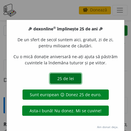
Donează
savings
®
®
🎉 dexonline
împlinește 25 de ani 🎉
caută
clear
search
De un sfert de secol suntem aici, gratuit, zi de zi,
opțiuni
pentru milioane de căutări.
Cu o mică donație aniversară ne-ați ajuta să păstrăm
cuvintele la îndemâna tuturor și pe viitor.
pronunție
(50)
volume_up
definiții (1)
Definiția cu ID-ul 206436:
Sinonime
RIDIC
A
vb. v.
anula, cinsti, cânta, clătina, crește, cutremura,
Am donat deja.