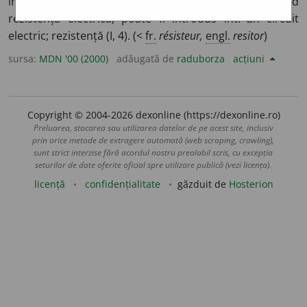
inductivitate și capacitate neglijabile, dar care, având
rezistență electrică, poate fi introdus într-un circuit
electric; rezistență (I, 4). (<
fr.
résisteur,
engl.
resitor
)
sursa:
MDN '00 (2000)
adăugată de
raduborza
acțiuni
Copyright © 2004-2026 dexonline (https://dexonline.ro)
Preluarea, stocarea sau utilizarea datelor de pe acest site, inclusiv
prin orice metode de extragere automată (web scraping, crawling),
sunt strict interzise fără acordul nostru prealabil scris, cu excepția
seturilor de date oferite oficial spre utilizare publică (vezi licența).
licență
confidențialitate
găzduit de
Hosterion