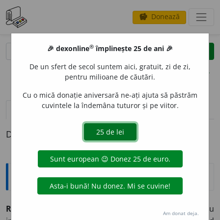
Donează
savings
®
®
🎉 dexonline
împlinește 25 de ani 🎉
caută
clear
search
De un sfert de secol suntem aici, gratuit, zi de zi,
opțiuni
pentru milioane de căutări.
Cu o mică donație aniversară ne-ați ajuta să păstrăm
cuvintele la îndemâna tuturor și pe viitor.
definiții (1)
Definiția cu ID-ul 487764:
Explicative DEX
REZIST
O
R
s. n.
element de circuit electric cu
Am donat deja.