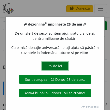
Donează
savings
®
®
🎉 dexonline
împlinește 25 de ani 🎉
caută
clear
search
De un sfert de secol suntem aici, gratuit, zi de zi,
opțiuni
pentru milioane de căutări.
Cu o mică donație aniversară ne-ați ajuta să păstrăm
cuvintele la îndemâna tuturor și pe viitor.
pronunție
(50)
volume_up
definiții (1)
Definiția cu ID-ul 1176267:
Explicative DEX
1
reven
i
vi
[
At:
ASACHI, S. L. I, 210 /
Pzi:
rev
i
n,
(
pop
)
rev
i
u
/
Am donat deja.
1