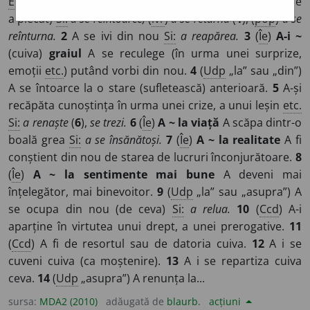
E:
re
-
+
veni
cf
fr
revenir
]
1
A veni înapoi (la locul de unde
a plecat)
Si:
a se reîntoarce,
(
îvr
)
a se returna
(
1
), (
pop
)
a se
reînturna.
2
A se ivi din nou
Si:
a reapărea.
3
(
Îe
)
A-i ~
(cuiva)
graiul
A se reculege (în urma unei surprize,
emoții
etc.
) putând vorbi din nou.
4
(
Udp
„la” sau „din”)
A se întoarce la o stare (sufletească) anterioară.
5
A-și
recăpăta cunoștința în urma unei crize, a unui leșin
etc.
Si:
a renaște
(
6
),
se trezi.
6
(
Îe
)
A ~ la viață
A scăpa dintr-o
boală grea
Si:
a se însănătoși.
7
(
Îe
)
A ~ la realitate
A fi
conștient din nou de starea de lucruri înconjurătoare.
8
(
Îe
)
A ~ la sentimente mai bune
A deveni mai
înțelegător, mai binevoitor.
9
(
Udp
„la” sau „asupra”) A
se ocupa din nou (de ceva)
Si:
a relua.
10
(
Ccd
) A-i
aparține în virtutea unui drept, a unei prerogative.
11
(
Ccd
) A fi de resortul sau de datoria cuiva.
12
A i se
cuveni cuiva (ca moștenire).
13
A i se repartiza cuiva
ceva.
14
(
Udp
„asupra”) A renunța la...
sursa:
MDA2 (2010)
adăugată de
blaurb.
acțiuni