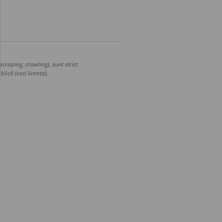
craping, crawling), sunt strict
lică (vezi licența).