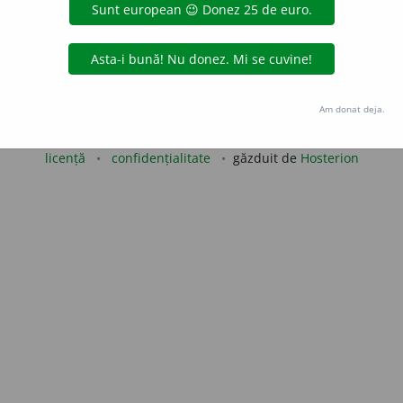
blaurb.
acțiuni
Copyright © 2004-2026 dexonline (https://dexonline.ro)
Am donat deja.
area datelor de pe acest site, inclusiv prin orice metode de extragere automată (web s
dul nostru prealabil scris, cu excepția seturilor de date oferite oficial spre utilizare pub
licență
confidențialitate
găzduit de
Hosterion