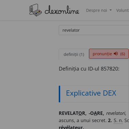
Despre noi
Volunt
®
pronunție
(6)
volume_up
definiții (1)
Definiția cu ID-ul 857820:
Explicative DEX
REVELAT
O
R, -O
A
RE,
revelatori,
ascuns, a unui secret.
2.
S. n.
So
révélateur.