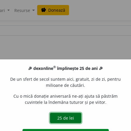
Donează
savings
ari
Resurse
®
🎉 dexonline
împlinește 25 de ani 🎉
De un sfert de secol suntem aici, gratuit, zi de zi, pentru
milioane de căutări.
Cu o mică donație aniversară ne-ați ajuta să păstrăm
cuvintele la îndemâna tuturor și pe viitor.
 -oare,
adj.
,
s. n.
1.
Adj.
Care dezvăluie, descoperă sau du
luție folosită în tehnica fotografierii pentru developare. [
Va