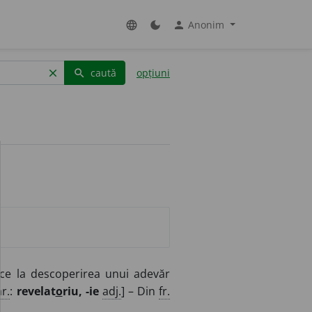
Anonim
language
dark_mode
person
caută
opțiuni
clear
search
ce la descoperirea unui adevăr
r.
:
revelat
o
riu, -ie
adj.
] – Din
fr.