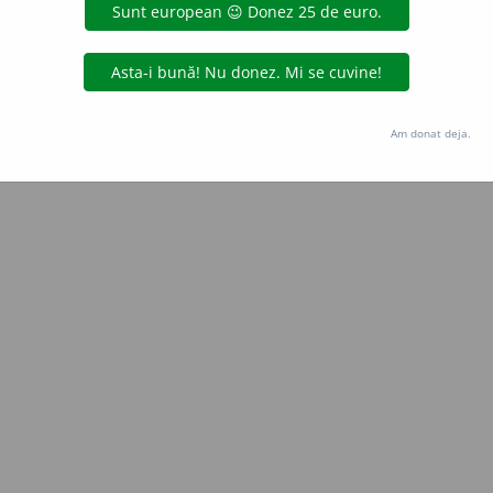
Copyright © 2004-2026 dexonline (https://dexonline.ro)
area datelor de pe acest site, inclusiv prin orice metode de extragere automată (web s
dul nostru prealabil scris, cu excepția seturilor de date oferite oficial spre utilizare pub
Am donat deja.
licență
confidențialitate
găzduit de
Hosterion