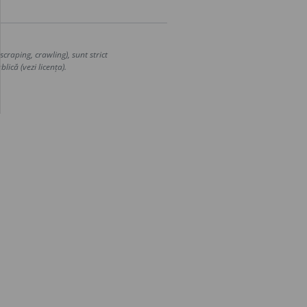
craping, crawling), sunt strict
lică (vezi licența).