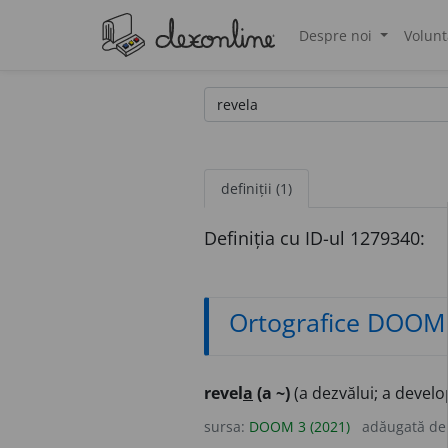
Despre noi
Volunt
®
definiții (1)
Definiția cu ID-ul 1279340:
Ortografice DOOM
revel
a
(a ~)
(a dezvălui; a devel
sursa:
DOOM 3 (2021)
adăugată d