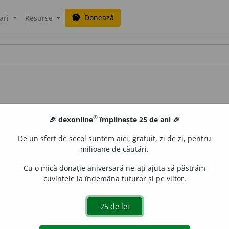
Donează
savings
ari
Resurse
®
🎉 dexonline
împlinește 25 de ani 🎉
De un sfert de secol suntem aici, gratuit, zi de zi, pentru
milioane de căutări.
Cu o mică donație aniversară ne-ați ajuta să păstrăm
cuvintele la îndemâna tuturor și pe viitor.
opa)
vb.
,
ind.
prez.
1
sg.
revel
e
z
, 3
revele
a
ză
;
conj.
prez.
1
sg.
să
e
claudiad
acțiuni