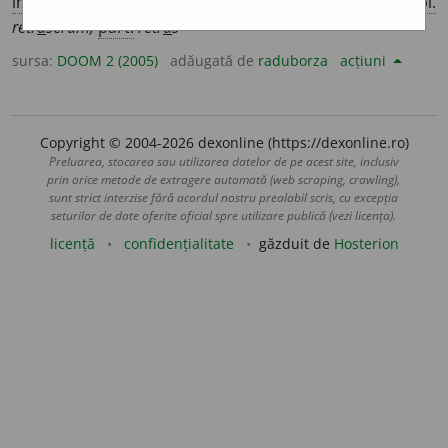
imperf.
3
sg.
retrăge
a
,
perf. s.
1
sg.
retrăs
e
i,
1
pl.
retr
a
serăm;
part.
retr
a
s
sursa:
DOOM 2 (2005)
adăugată de
raduborza
acțiuni
Copyright © 2004-2026 dexonline (https://dexonline.ro)
Preluarea, stocarea sau utilizarea datelor de pe acest site, inclusiv
prin orice metode de extragere automată (web scraping, crawling),
sunt strict interzise fără acordul nostru prealabil scris, cu excepția
seturilor de date oferite oficial spre utilizare publică (vezi licența).
licență
confidențialitate
găzduit de
Hosterion