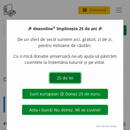
Donează
savings
®
®
🎉 dexonline
împlinește 25 de ani 🎉
caută
clear
search
De un sfert de secol suntem aici, gratuit, zi de zi,
opțiuni
pentru milioane de căutări.
Cu o mică donație aniversară ne-ați ajuta să păstrăm
cuvintele la îndemâna tuturor și pe viitor.
pronunție
(50)
volume_up
definiții (1)
Definiția cu ID-ul 733040:
Ortografice DOOM
retr
a
ge
(a ~)
(re-tra-)
vb.
,
ind.
prez.
1
sg.
și 3
pl.
retr
a
g,
Am donat deja.