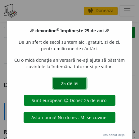
Donează
savings
®
®
🎉 dexonline
împlinește 25 de ani 🎉
caută
clear
search
De un sfert de secol suntem aici, gratuit, zi de zi,
opțiuni
pentru milioane de căutări.
Cu o mică donație aniversară ne-ați ajuta să păstrăm
cuvintele la îndemâna tuturor și pe viitor.
pronunție
(50)
volume_up
definiții (1)
Definiția cu ID-ul 487556:
Explicative DEX
RETR
A
GE
vb.
I.
tr.
a trage înapoi. ◊ a lua înapoi ceva. ◊
Am donat deja.