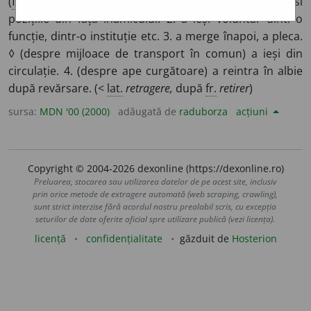
(
fig.
) a retracta. II.
refl.
1. (despre armate) a părăsi
pozițiile din fața inamicului. 2. a ieși voluntar dintr-o
funcție, dintr-o instituție etc. 3. a merge înapoi, a pleca.
◊ (despre mijloace de transport în comun) a ieși din
circulație. 4. (despre ape curgătoare) a reintra în albie
după revărsare. (<
lat.
retragere,
după
fr.
retirer
)
sursa:
MDN '00 (2000)
adăugată de
raduborza
acțiuni
Copyright © 2004-2026 dexonline (https://dexonline.ro)
Preluarea, stocarea sau utilizarea datelor de pe acest site, inclusiv
prin orice metode de extragere automată (web scraping, crawling),
sunt strict interzise fără acordul nostru prealabil scris, cu excepția
seturilor de date oferite oficial spre utilizare publică (vezi licența).
licență
confidențialitate
găzduit de
Hosterion