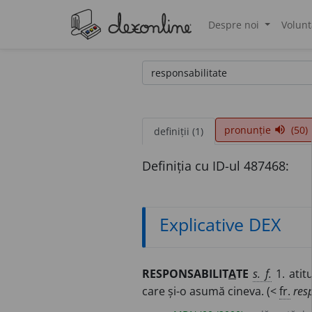
Despre noi
Volunt
®
pronunție
(50)
volume_up
definiții (1)
Definiția cu ID-ul 487468:
Explicative DEX
RESPONSABILIT
A
TE
s. f.
1. atit
care și-o asumă cineva. (<
fr.
res