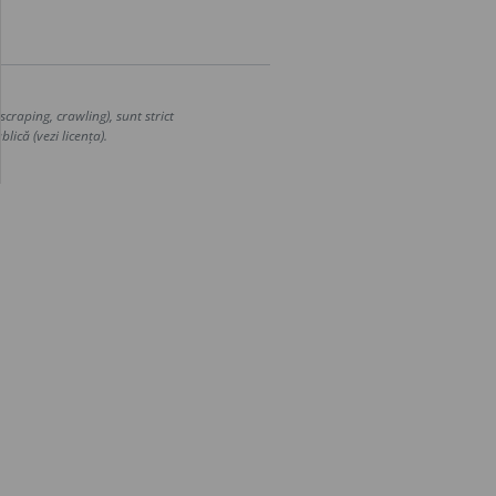
craping, crawling), sunt strict
lică (vezi licența).