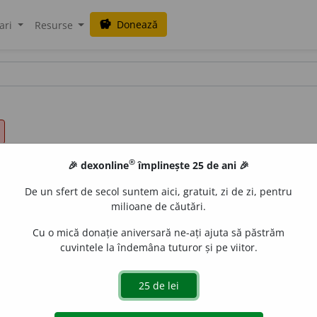
Donează
savings
ari
Resurse
®
🎉 dexonline
împlinește 25 de ani 🎉
De un sfert de secol suntem aici, gratuit, zi de zi, pentru
milioane de căutări.
Cu o mică donație aniversară ne-ați ajuta să păstrăm
cuvintele la îndemâna tuturor și pe viitor.
udine conștientă, simț de răspundere față de obligațiile so
ponsabilité
)