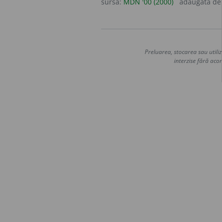
sursa:
MDN '00 (2000)
adăugată d
Preluarea, stocarea sau utiliz
interzise fără acor