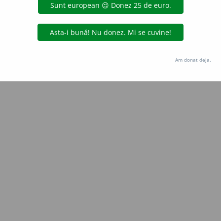
e
raduborza
acțiuni
Copyright © 2004-2026 dexonline (https://dexonline.ro)
area datelor de pe acest site, inclusiv prin orice metode de extragere automată (web s
Am donat deja.
dul nostru prealabil scris, cu excepția seturilor de date oferite oficial spre utilizare pub
licență
confidențialitate
găzduit de
Hosterion