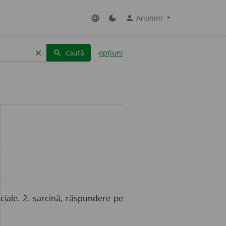
Anonim
language
dark_mode
person
caută
opțiuni
clear
search
ciale. 2. sarcină, răspundere pe